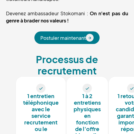
Devenez ambassadeur Stokomani :
On n'est pas du
genre à brader nos valeurs !
Postuler maintenant
Postuler maintenant
Processus de
recrutement
1 entretien
1 à 2
1 reto
téléphonique
entretiens
vot
avec le
physiques
candid
service
en
garant
recrutement
fonction
impor
ou le
de l’offre
répo