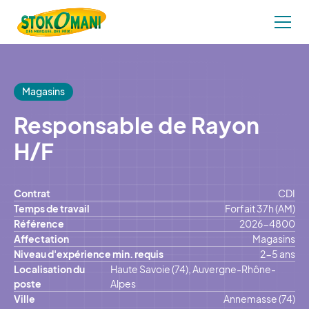
Magasins
Responsable de Rayon
H/F
Contrat
CDI
Temps de travail
Forfait 37h (AM)
Référence
2026-4800
Affectation
Magasins
Niveau d'expérience min. requis
2-5 ans
Localisation du
Haute Savoie (74), Auvergne-Rhône-
poste
Alpes
Ville
Annemasse (74)