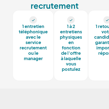
recrutement
1 entretien
1 à 2
1 reto
téléphonique
entretiens
vot
avec le
physiques
candid
service
en
garant
recrutement
fonction
impor
ou le
de l’offre
répo
manager
à laquelle
vous
postulez